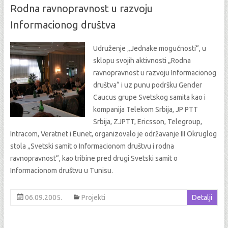
Rodna ravnopravnost u razvoju
Informacionog društva
Udruženje „Jednake mogućnosti“, u
sklopu svojih aktivnosti „Rodna
ravnopravnost u razvoju Informacionog
društva“ i uz punu podršku Gender
Caucus grupe Svetskog samita kao i
kompanija Telekom Srbija, JP PTT
Srbija, ZJPTT, Ericsson, Telegroup,
Intracom, Veratnet i Eunet, organizovalo je održavanje III Okruglog
stola „Svetski samit o Informacionom društvu i rodna
ravnopravnost“, kao tribine pred drugi Svetski samit o
Informacionom društvu u Tunisu.
06.09.2005.
Projekti
Detalji