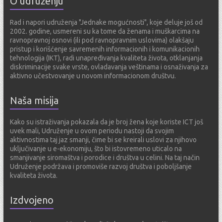
O udruženju
r
e
Rad i napori udruženja "Jednake mogućnosti", koje deluje još od
s
2002. godine, usmereni su ka tome da ženama i muškarcima na
a
ravnopravnoj osnovi (ili pod ravnopravnim uslovima) olakšaju
pristup i korišćenje savremenih informacionih i komunikacionih
tehnologija (IKT), radi unapređivanja kvaliteta života, otklanjanja
diskriminacije svake vrste, ovladavanja veštinama i osnaživanja za
aktivno učestvovanje u novom informacionom društvu.
Naša misija
Kako su istraživanja pokazala da je broj žena koje koriste ICT još
uvek mali, Udruženje u ovom periodu nastoji da svojim
aktivnostima taj jaz smanji, čime bi se kreirali uslovi za njihovo
uključivanje u e-ekonomiju, što bi istovremeno uticalo na
smanjivanje siromaštva i porodice i društva u celini. Na taj način
Udruženje podržava i promoviše razvoj društva i poboljšanje
kvaliteta života.
Izdvojeno