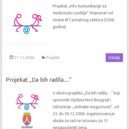
Projekat „Info-komunikacije za
medicinsko osoblje“ finansiran od
strane IKT privatnog sektora (2006.
godina)
31.12.2006.
Projekti
Detalji
Projekat „Da bih radila…“
U okviru projekta „Da bih radila…“ koji
sprovode Opština Novi Beograd i
Udruženje „Jednake mogućnosti“, od
25. do 30.12.2006. organizovana je
obuka za rad na računaru za 13
nezaposlenih žena.