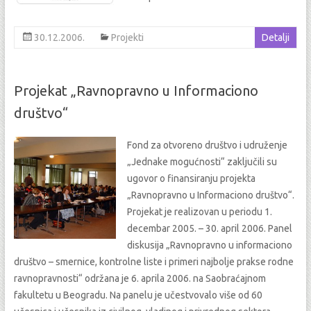
30.12.2006.
Projekti
Detalji
Projekat „Ravnopravno u Informaciono
društvo“
Fond za otvoreno društvo i udruženje
„Jednake mogućnosti“ zaključili su
ugovor o finansiranju projekta
„Ravnopravno u Informaciono društvo“.
Projekat je realizovan u periodu 1.
decembar 2005. – 30. april 2006. Panel
diskusija „Ravnopravno u informaciono
društvo – smernice, kontrolne liste i primeri najbolje prakse rodne
ravnopravnosti“ održana je 6. aprila 2006. na Saobraćajnom
fakultetu u Beogradu. Na panelu je učestvovalo više od 60