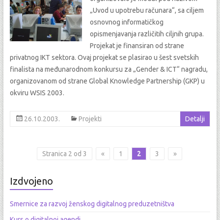
„Uvod u upotrebu računara“, sa ciljem
osnovnog informatičkog
opismenjavanja različitih ciljnih grupa.
Projekat je finansiran od strane
privatnog IKT sektora. Ovaj projekat se plasirao u šest svetskih
finalista na međunarodnom konkursu za „Gender & ICT“ nagradu,
organizovanom od strane Global Knowledge Partnership (GKP) u
okviru WSIS 2003.
26.10.2003.
Projekti
Detalji
Stranica 2 od 3
«
1
2
3
»
Izdvojeno
Smernice za razvoj ženskog digitalnog preduzetništva
Kurs o digitalnoj agendi