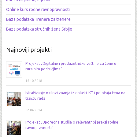
Online kurs rodne ravnopravnosti
Baza podataka Trenera za trenere
Baza podataka stručnih žena Srbije
Najnoviji projekti
Projekat „Digitalne i preduzetničke veštine za žene u
ruralnim područjima“
15.10.2018.
Istraživanje o ulozi znanja iz oblasti IKT i položaja žena na
tržištu rada
02.04.2014.
Projekat „Uporedna studija o relevantnoj praksi rodne
ravnopravnosti“