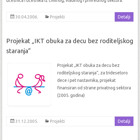
učesnica i učesnika iz civilnog, vladinog i privrednog sektora.
30.04.2006.
Projekti
Detalji
Projekat „IKT obuka za decu bez roditeljskog
staranja“
Projekat „IKT obuka za decu bez
roditeljskog staranja“, za tridesetoro
dece i pet nastavnika, projekat
finansiran od strane privatnog sektora
(2005. godina)
31.12.2005.
Projekti
Detalji