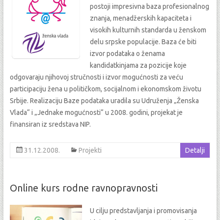
postoji impresivna baza profesionalnog
znanja, menadžerskih kapaciteta i
visokih kulturnih standarda u ženskom
delu srpske populacije. Baza će biti
izvor podataka o ženama
kandidatkinjama za pozicije koje
odgovaraju njihovoj stručnosti i izvor mogućnosti za veću
participaciju žena u političkom, socijalnom i ekonomskom životu
Srbije. Realizaciju Baze podataka uradila su Udruženja „Ženska
Vlada“ i „Jednake mogućnosti“ u 2008. godini, projekat je
finansiran iz sredstava NIP.
31.12.2008.
Projekti
Detalji
Online kurs rodne ravnopravnosti
U cilju predstavljanja i promovisanja