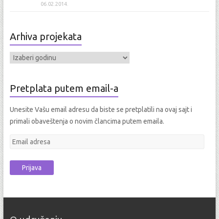
06.02.2014.
Arhiva projekata
Pretplata putem email-a
Unesite Vašu email adresu da biste se pretplatili na ovaj sajt i
primali obaveštenja o novim člancima putem emaila.
E
m
a
i
l
a
d