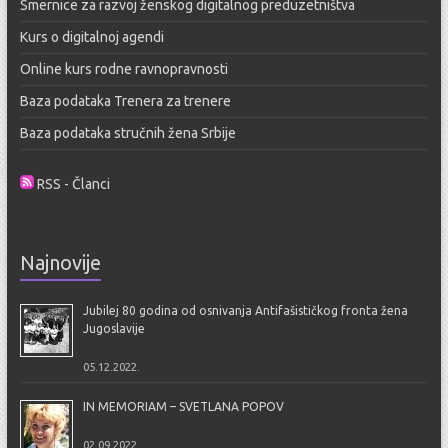
Smernice za razvoj ženskog digitalnog preduzetništva
Kurs o digitalnoj agendi
Online kurs rodne ravnopravnosti
Baza podataka Trenera za trenere
Baza podataka stručnih žena Srbije
RSS - Članci
Najnovije
Jubilej 80 godina od osnivanja Antifašističkog fronta žena
Jugoslavije
05.12.2022.
IN MEMORIAM – SVETLANA POPOV
02.09.2022.