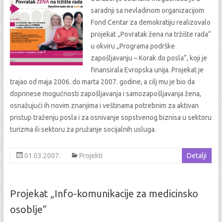
saradnji sa nevladinom organizacijom
Fond Centar za demokratiju realizovalo
projekat „Povratak žena na tržište rada“
u okviru „Programa podrške
zapošljavanju – Korak do posla“, koji je
finansirala Evropska unija. Projekat je
trajao od maja 2006. do marta 2007. godine, a cilj mu je bio da
doprinese mogućnosti zapošljavanja i samozapošljavanja žena,
osnažujući ih novim znanjima i veštinama potrebnim za aktivan
pristup traženju posla i za osnivanje sopstvenog biznisa u sektoru
turizma ili sektoru za pružanje socijalnih usluga.
01.03.2007.
Projekti
Detalji
Projekat „Info-komunikacije za medicinsko
osoblje“