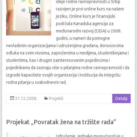
ideje rodne ravnopravnosti u Srbiji
razvijen je prvi online kurs na našem
jeziku. Online kurs je finansijski
podržala Kanadska agencija za
međunarodni razvoj (CIDA) u 2008.
godini, u nameri da pomogne
nevladinim organizacijama i udruženjima građana, donosiocima
odluka na svim nivoima, zaposlenima u medijima, studentkinjama i
studentima, kao i drugim zainteresovanim pojedincima i
pojedinkama da saznaju više o pitanjima rodne ravnopravnosti i da
izgrade kapacitete svojih organizacija i institucija da integrišu
rodna pitanja u svakodnevni rad.
31.12.2008.
Projekti
Detalji
Projekat „Povratak žena na tržište rada“
Udruženje Jednake mogućnosti je u