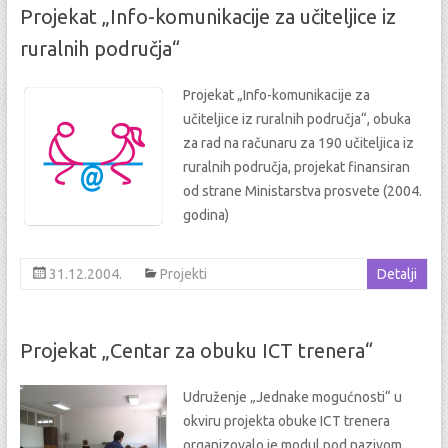
Projekat „Info-komunikacije za učiteljice iz
ruralnih područja“
Projekat „Info-komunikacije za
učiteljice iz ruralnih područja“, obuka
za rad na računaru za 190 učiteljica iz
ruralnih područja, projekat finansiran
od strane Ministarstva prosvete (2004.
godina)
31.12.2004.
Projekti
Detalji
Projekat „Centar za obuku ICT trenera“
Udruženje „Jednake mogućnosti“ u
okviru projekta obuke ICT trenera
organizovalo je modul pod nazivom