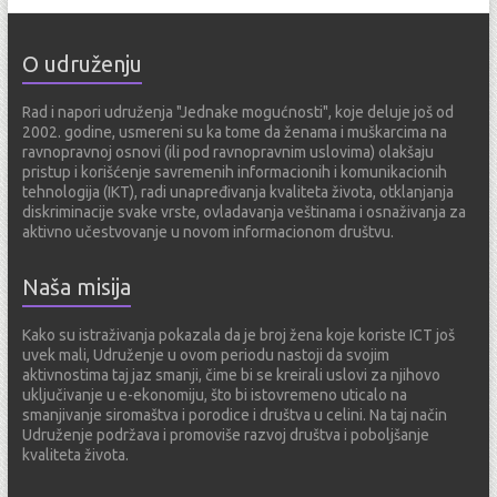
a
d
O udruženju
r
e
Rad i napori udruženja "Jednake mogućnosti", koje deluje još od
s
2002. godine, usmereni su ka tome da ženama i muškarcima na
a
ravnopravnoj osnovi (ili pod ravnopravnim uslovima) olakšaju
pristup i korišćenje savremenih informacionih i komunikacionih
tehnologija (IKT), radi unapređivanja kvaliteta života, otklanjanja
diskriminacije svake vrste, ovladavanja veštinama i osnaživanja za
aktivno učestvovanje u novom informacionom društvu.
Naša misija
Kako su istraživanja pokazala da je broj žena koje koriste ICT još
uvek mali, Udruženje u ovom periodu nastoji da svojim
aktivnostima taj jaz smanji, čime bi se kreirali uslovi za njihovo
uključivanje u e-ekonomiju, što bi istovremeno uticalo na
smanjivanje siromaštva i porodice i društva u celini. Na taj način
Udruženje podržava i promoviše razvoj društva i poboljšanje
kvaliteta života.