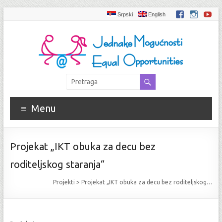
Srpski
English
Menu
Projekat „IKT obuka za decu bez
roditeljskog staranja“
Projekti
>
Projekat „IKT obuka za decu bez roditeljskog…