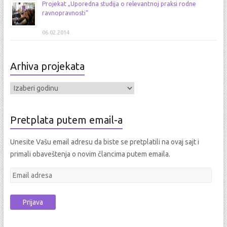
Projekat „Uporedna studija o relevantnoj praksi rodne
ravnopravnosti“
06.02.2014.
Arhiva projekata
Pretplata putem email-a
Unesite Vašu email adresu da biste se pretplatili na ovaj sajt i
primali obaveštenja o novim člancima putem emaila.
E
m
a
i
l