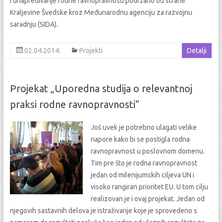
i unapređivanje rodne ravnopravnosti podržano od strane
Kraljevine Švedske kroz Međunarodnu agenciju za razvojnu
saradnju (SIDA).
02.04.2014.
Projekti
Detalji
Projekat „Uporedna studija o relevantnoj
praksi rodne ravnopravnosti“
Još uvek je potrebno ulagati velike
napore kako bi se postigla rodna
ravnopravnost u poslovnom domenu.
Tim pre što je rodna ravnopravnost
jedan od milenijumskih ciljeva UN i
visoko rangiran prioritet EU. U tom cilju
realizovan je i ovaj projekat. Jedan od
njegovih sastavnih delova je istraživanje koje je sprovedeno s