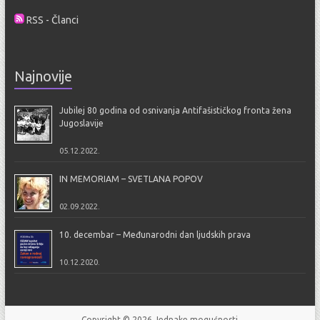
RSS - Članci
Najnovije
Jubilej 80 godina od osnivanja Antifašističkog fronta žena
Jugoslavije
05.12.2022.
IN MEMORIAM – SVETLANA POPOV
02.09.2022.
10. decembar – Međunarodni dan ljudskih prava
10.12.2020.
Copyright © 2026
Jednake mogućnosti