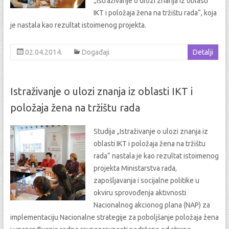
„Istraživanje o ulozi znanja iz oblasti
IKT i položaja žena na tržištu rada“, koja
je nastala kao rezultat istoimenog projekta.
02.04.2014.
Događaji
Detalji
Istraživanje o ulozi znanja iz oblasti IKT i
položaja žena na tržištu rada
Studija „Istraživanje o ulozi znanja iz
oblasti IKT i položaja žena na tržištu
rada“ nastala je kao rezultat istoimenog
projekta Ministarstva rada,
zapošljavanja i socijalne politike u
okviru sprovođenja aktivnosti
Nacionalnog akcionog plana (NAP) za
implementaciju Nacionalne strategije za poboljšanje položaja žena