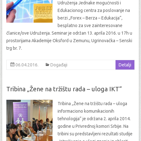
Udruženja Jednake mogućnosti i
Edukacionog centra za poslovanje na
berzi „Forex – Berza – Edukacija“,
besplatno za sve zainteresovane
članice/ove Udruženja. Seminar je održan 13. aprila 2016. u 17h u
prostorijama Akademije Oksford u Zemunu, Ugrinovačka – Senski
trg br. 7.
06.04.2016.
Događaji
Detalji
Tribina „Žene na tržištu rada – uloga IKT“
Tribina „Žene na tržištu rada – uloga
informaciono komunikacionih
tehnologija“ je održana 2. aprila 2014.
godine u Privrednoj komori Srbije. Na
tribini su predstavljeni rezultati studije