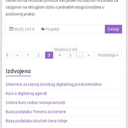
namerom da rezultati posluže kao jedan od ulaznih rezultata za
razgovor na okruglom stolu o jednakim mogućnostima u
poslovnoj praksi.
06.02.2014.
Projekti
Detalji
Stranica 3 od
9
«
1
2
3
4
5
...
»
Poslednja »
Izdvojeno
Smernice za razvoj ženskog digitalnog preduzetništva
Kurs o digitalnoj agendi
Online kurs rodne ravnopravnosti
Baza podataka Trenera za trenere
Baza podataka stručnih žena Srbije