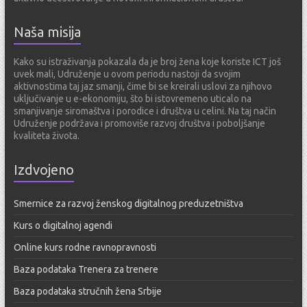
Naša misija
Kako su istraživanja pokazala da je broj žena koje koriste ICT još
uvek mali, Udruženje u ovom periodu nastoji da svojim
aktivnostima taj jaz smanji, čime bi se kreirali uslovi za njihovo
uključivanje u e-ekonomiju, što bi istovremeno uticalo na
smanjivanje siromaštva i porodice i društva u celini. Na taj način
Udruženje podržava i promoviše razvoj društva i poboljšanje
kvaliteta života.
Izdvojeno
Smernice za razvoj ženskog digitalnog preduzetništva
Kurs o digitalnoj agendi
Online kurs rodne ravnopravnosti
Baza podataka Trenera za trenere
Baza podataka stručnih žena Srbije