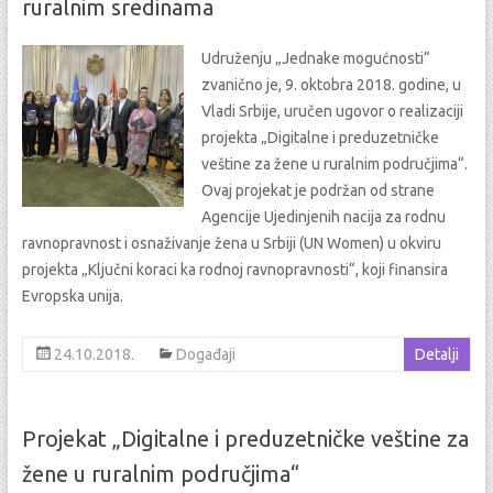
ruralnim sredinama
Udruženju „Jednake mogućnosti“
zvanično je, 9. oktobra 2018. godine, u
Vladi Srbije, uručen ugovor o realizaciji
projekta „Digitalne i preduzetničke
veštine za žene u ruralnim područjima“.
Ovaj projekat je podržan od strane
Agencije Ujedinjenih nacija za rodnu
ravnopravnost i osnaživanje žena u Srbiji (UN Women) u okviru
projekta „Ključni koraci ka rodnoj ravnopravnosti“, koji finansira
Evropska unija.
24.10.2018.
Događaji
Detalji
Projekat „Digitalne i preduzetničke veštine za
žene u ruralnim područjima“