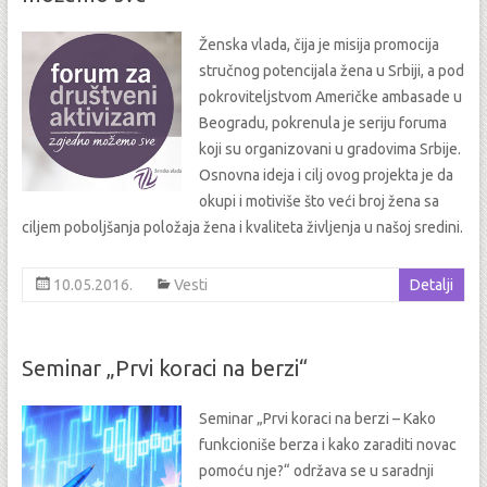
Ženska vlada, čija je misija promocija
stručnog potencijala žena u Srbiji, a pod
pokroviteljstvom Američke ambasade u
Beogradu, pokrenula je seriju foruma
koji su organizovani u gradovima Srbije.
Osnovna ideja i cilj ovog projekta je da
okupi i motiviše što veći broj žena sa
ciljem poboljšanja položaja žena i kvaliteta življenja u našoj sredini.
10.05.2016.
Vesti
Detalji
Seminar „Prvi koraci na berzi“
Seminar „Prvi koraci na berzi – Kako
funkcioniše berza i kako zaraditi novac
pomoću nje?“ održava se u saradnji