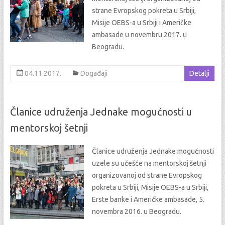
strane Evropskog pokreta u Srbiji,
Misije OEBS-a u Srbiji i Američke
ambasade u novembru 2017. u
Beogradu.
04.11.2017.
Događaji
Detalji
Članice udruženja Jednake mogućnosti u
mentorskoj šetnji
Članice udruženja Jednake mogućnosti
uzele su učešće na mentorskoj šetnji
organizovanoj od strane Evropskog
pokreta u Srbiji, Misije OEBS-a u Srbiji,
Erste banke i Američke ambasade, 5.
novembra 2016. u Beogradu.