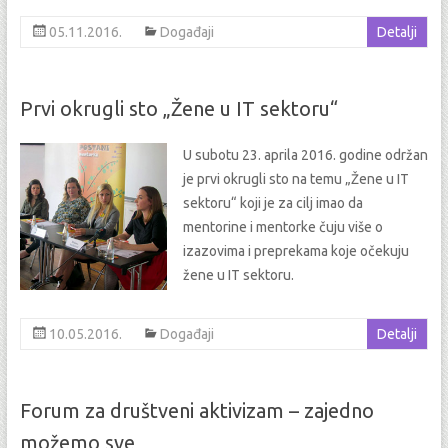
05.11.2016.
Događaji
Detalji
Prvi okrugli sto „Žene u IT sektoru“
U subotu 23. aprila 2016. godine održan
je prvi okrugli sto na temu „Žene u IT
sektoru“ koji je za cilj imao da
mentorine i mentorke čuju više o
izazovima i preprekama koje očekuju
žene u IT sektoru.
10.05.2016.
Događaji
Detalji
Forum za društveni aktivizam – zajedno
možemo sve