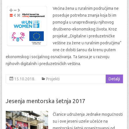
Većina žena u ruralnim područjima ne
poseduje potrebna znanja koja bi im
pomogla u unapređivanju njihovog
društveno-ekonomskog života. Kroz
projekat „Digitalne i preduzetničke
veštine za žene u ruralnim područjima“
one će dobiti šansu da krenu putem
ekonomskog i socijalnog osnaživanja. Ta šansa je u razvoju
njihovih digitalnih i preduzetničkih veština.
15.10.2018.
Projekti
Detalji
Jesenja mentorska šetnja 2017
Članice udruženja Jednake mogućnosti
su i ove jeseni uzele učešće na
mentorskoj šetnji organizovanoj od