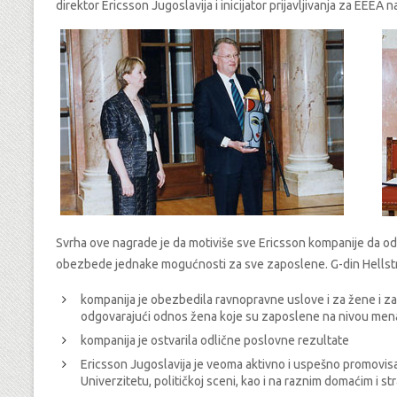
direktor Ericsson Jugoslavija i inicijator prijavljivanja za EEEA 
Svrha ove nagrade je da motiviše sve Ericsson kompanije da od
obezbede jednake mogućnosti za sve zaposlene. G-din Hellstro
kompanija je obezbedila ravnopravne uslove i za žene i 
odgovarajući odnos žena koje su zaposlene na nivou men
kompanija je ostvarila odlične poslovne rezultate
Ericsson Jugoslavija je veoma aktivno i uspešno promovis
Univerzitetu, političkoj sceni, kao i na raznim domaćim i 