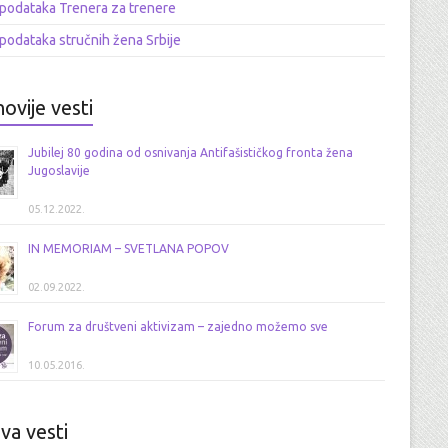
podataka Trenera za trenere
podataka stručnih žena Srbije
ovije vesti
Jubilej 80 godina od osnivanja Antifašističkog fronta žena
Jugoslavije
05.12.2022.
IN MEMORIAM – SVETLANA POPOV
02.09.2022.
Forum za društveni aktivizam – zajedno možemo sve
10.05.2016.
va vesti