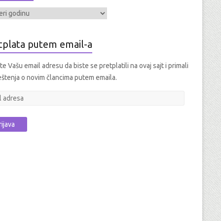
tplata putem email-a
e Vašu email adresu da biste se pretplatili na ovaj sajt i primali
štenja o novim člancima putem emaila.