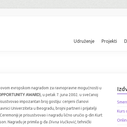
Udruženje
Projekti
D
-ovom evropskom nagradom za ravnopravne mogućnosti u
Izd
 OPPORTUNITY AWARD
), u petak 7. juna 2002. u svečanoj
isustvovao impozantan broj gostiju: cenjeni članovi
Smern
ici Univerziteta u Beogradu, brojni partneri i prijatelji
Kurs 
Ceremoniji je prisustvovao i nagradu lično uručio g-din Kurt
Onlin
sson. Nagradu je primila g-đa
Divna Vučković
, tehnički