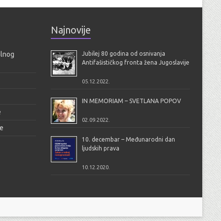
Najnovije
alnog
Jubilej 80 godina od osnivanja
Antifašističkog fronta žena Jugoslavije
05.12.2022.
IN MEMORIAM – SVETLANA POPOV
e
02.09.2022.
je
10. decembar – Međunarodni dan
ljudskih prava
10.12.2020.