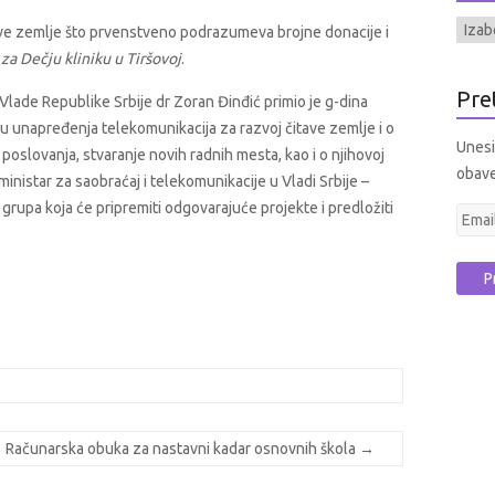
ve zemlje što prvenstveno podrazumeva brojne donacije i
a Dečju kliniku u Tiršovoj
.
Pre
ade Republike Srbije dr Zoran Đinđić primio je g-dina
u unapređenja telekomunikacija za razvoj čitave zemlje i o
Unesit
oslovanja, stvaranje novih radnih mesta, kao i o njihovoj
obave
inistar za saobraćaj i telekomunikacije u Vladi Srbije –
grupa koja će pripremiti odgovarajuće projekte i predložiti
E
m
a
i
l
a
d
r
e
Računarska obuka za nastavni kadar osnovnih škola
→
s
a