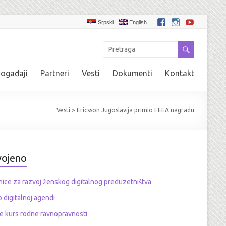
Srpski
English
ogađaji
Partneri
Vesti
Dokumenti
Kontakt
Vesti
>
Ericsson Jugoslavija primio EEEA nagradu
vojeno
ice za razvoj ženskog digitalnog preduzetništva
o digitalnoj agendi
e kurs rodne ravnopravnosti