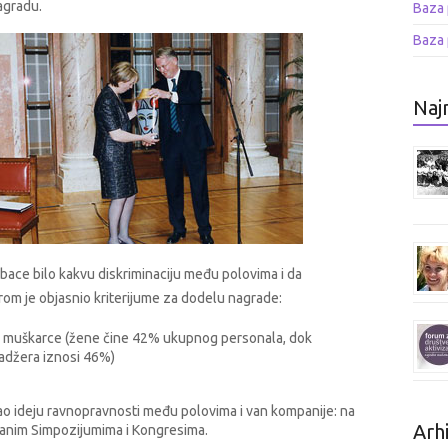
nagradu.
Baza 
Baza 
Najn
bace bilo kakvu diskriminaciju među polovima i da
m je objasnio kriterijume za dodelu nagrade:
za muškarce (žene čine 42% ukupnog personala, dok
adžera iznosi 46%)
ao ideju ravnopravnosti među polovima i van kompanije: na
Arhi
stranim Simpozijumima i Kongresima.