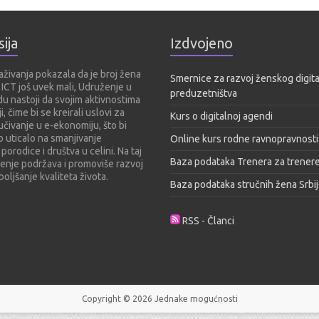
ija
Izdvojeno
aživanja pokazala da je broj žena
Smernice za razvoj ženskog digit
 ICT još uvek mali, Udruženje u
preduzetništva
u nastoji da svojim aktivnostima
i, čime bi se kreirali uslovi za
Kurs o digitalnoj agendi
učivanje u e-ekonomiju, što bi
 uticalo na smanjivanje
Online kurs rodne ravnopravnosti
 porodice i društva u celini. Na taj
Baza podataka Trenera za trener
enje podržava i promoviše razvoj
boljšanje kvaliteta života.
Baza podataka stručnih žena Srbi
RSS - Članci
Copyright © 2026
Jednake mogućnosti