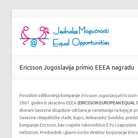
Ericsson Jugoslavija primio EEEA nagradu
Povodom odlikovanja kompanije
Ericsson Jugoslavija
Ericsson
2001. godini ili skraćeno EEEA (
ERICSSON EUROPEAN EQUAL
dvorani Savezne skupštine održana je ceremonija na kojoj je pr
Savezne i Republičke vlade, kupci, Ambasador Švedske, predstavn
kompanije Ericsson, kao i najviše rukovodstvo EYU i zaposleni.
Hellstrom, Predsednik i glavni izvršni direktor korporacije Eric