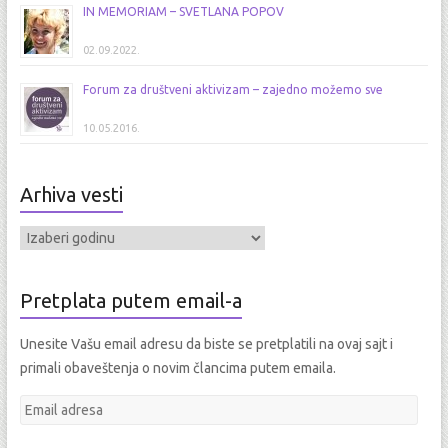
IN MEMORIAM – SVETLANA POPOV
02.09.2022.
Forum za društveni aktivizam – zajedno možemo sve
10.05.2016.
Arhiva vesti
Pretplata putem email-a
Unesite Vašu email adresu da biste se pretplatili na ovaj sajt i
primali obaveštenja o novim člancima putem emaila.
E
m