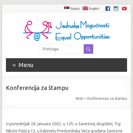
Srpski
English
Menu
Konferencija za štampu
Vesti
>
Konferencija za štampu
U ponedeljak 28. januara 2002. u 12h, u Saveznoj skupštini, Trg
Nikole Pašića 13, u kabinetu Predsednika Veća građana Savezne