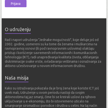
a
i
l
a
d
O udruženju
r
e
Rad i napori udruženja "Jednake mogućnosti", koje deluje još od
s
2002. godine, usmereni su ka tome da ženama i muškarcima na
a
ravnopravnoj osnovi (ili pod ravnopravnim uslovima) olakšaju
pristup i korišćenje savremenih informacionih i komunikacionih
tehnologija (IKT), radi unapređivanja kvaliteta života, otklanjanja
diskriminacije svake vrste, ovladavanja veštinama i osnaživanja za
aktivno učestvovanje u novom informacionom društvu.
Naša misija
Kako su istraživanja pokazala da je broj žena koje koriste ICT još
uvek mali, Udruženje u ovom periodu nastoji da svojim
aktivnostima taj jaz smanji, čime bi se kreirali uslovi za njihovo
uključivanje u e-ekonomiju, što bi istovremeno uticalo na
smanjivanje siromaštva i porodice i društva u celini. Na taj način