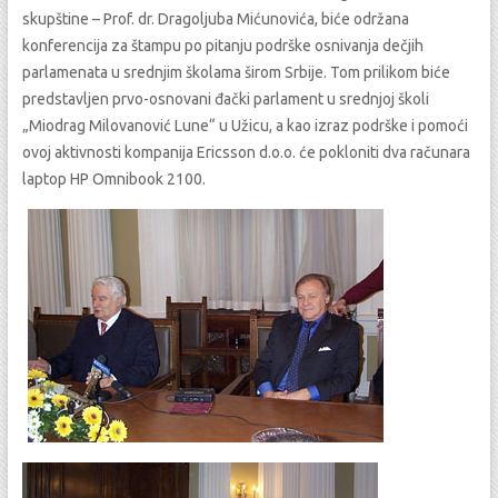
skupštine – Prof. dr. Dragoljuba Mićunovića, biće održana
konferencija za štampu po pitanju podrške osnivanja dečjih
parlamenata u srednjim školama širom Srbije.
Tom prilikom biće
predstavljen prvo-osnovani đački parlament u srednjoj školi
„Miodrag Milovanović Lune“ u Užicu, a kao izraz podrške i pomoći
ovoj aktivnosti kompanija Ericsson d.o.o. će pokloniti dva računara
laptop HP Omnibook 2100.