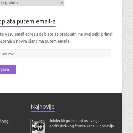
tplata putem email-a
e Vašu email adresu da biste se pretplatili na ovaj sajt i primali
štenja o novim člancima putem emaila.
Najnovije
alnog
Jubilej 80 godina od osnivanja
Antifašističkog fronta žena Jugoslavije