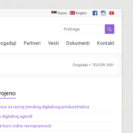
Srpski
English
ogađaji
Partneri
Vesti
Dokumenti
Kontakt
Događaji
>
TELFOR 2001
vojeno
ice za razvoj ženskog digitalnog preduzetništva
o digitalnoj agendi
e kurs rodne ravnopravnosti