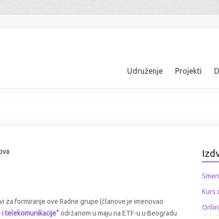
Udruženje
Projekti
D
lova
Izd
Smern
Kurs 
tivi za formiranje ove Radne grupe (članove je imenovao
Onlin
i telekomunikacije“
održanom u maju na ETF-u u Beogradu