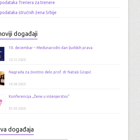
podataka Trenera za trenere
podataka stručnih žena Srbije
oviji događaji
10. decembar – Međunarodni dan ljudskih prava
10.12.2020.
Nagrada za životno delo prof. dr Nataši Gospić
16.04.2020.
Konferencija „Žene u inženjerstvu“
01.03.2020.
iva događaja