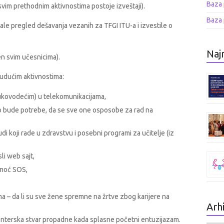
Baza 
svim prethodnim aktivnostima postoje izveštaji).
Baza 
dale pregled dešavanja vezanih za TFGI ITU-a i izvestile o
Najn
en svim učesnicima).
 budućim aktivnostima:
(rukovodećim) u telekomunikacijama,
o bude potrebe, da se sve one osposobe za rad na
i koji rade u zdravstvu i posebni programi za učitelje (iz
li web sajt,
omoć SOS,
a – da li su sve žene spremne na žrtve zbog karijere na
Arh
olonterska stvar propadne kada splasne početni entuzijazam.