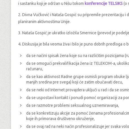
i sastanku koji je održan u Nišu tokom
konferencije TELSIKS
(o 
2. Divna Vučković i Nataša Gospić su pripremile prezentaciju i 
planiranim aktivnostima Unije.
3. Nataša Gospić je ukratko izložila Smernice (prevod je podelj
4. Diskusija je bila veoma živa i bilo je puno dobrih predloga o
da se načini spisak žena koje su na različitim pozicijama 
da se omogući prekvalifikacija žena iz TELEKOM-a, ukolik
računaru,
da se kao aktivnost Radne grupe osmisli program obuke ljud
manjih sredina pre svega) koji će zatim obučavati decu,
da se neki od Internet provajdera uključi u rad i da se osmis
da se uspostavi kontakt i ponudi pomoć organizaciji za p
da se razmotre problemi seksualnog uznemiravanja,
da se konkretizuju akcije za pomoć ženama profesionalcim
koje ih primorava društveno okruženje,
da se ovaj rad na neki način profesionalizuje jer svaka v