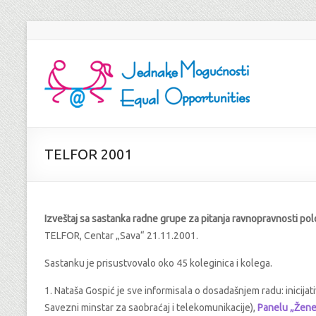
TELFOR 2001
Izveštaj sa sastanka radne grupe za pitanja ravnopravnosti po
TELFOR, Centar „Sava“ 21.11.2001.
Sastanku je prisustvovalo oko 45 koleginica i kolega.
1. Nataša Gospić je sve informisala o dosadašnjem radu: inicija
Savezni minstar za saobraćaj i telekomunikacije),
Panelu „Žene 