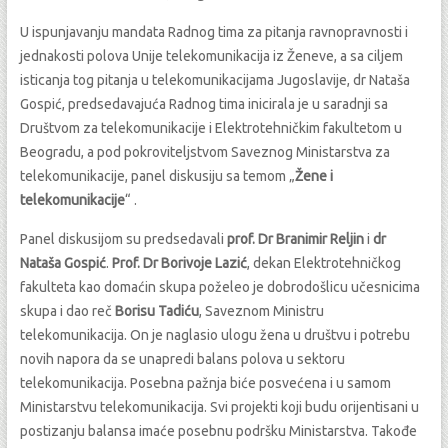
U ispunjavanju mandata Radnog tima za pitanja ravnopravnosti i
jednakosti polova Unije telekomunikacija iz Ženeve, a sa ciljem
isticanja tog pitanja u telekomunikacijama Jugoslavije, dr Nataša
Gospić, predsedavajuća Radnog tima inicirala je u saradnji sa
Društvom za telekomunikacije i Elektrotehničkim fakultetom u
Beogradu, a pod pokroviteljstvom Saveznog Ministarstva za
telekomunikacije, panel diskusiju sa temom „
Žene i
telekomunikacije
“ .
Panel diskusijom su predsedavali
prof. Dr Branimir Reljin
i
dr
Nataša Gospić
.
Prof. Dr Borivoje Lazić
, dekan Elektrotehničkog
fakulteta kao domaćin skupa poželeo je dobrodošlicu učesnicima
skupa i dao reč
Borisu Tadiću
, Saveznom Ministru
telekomunikacija. On je naglasio ulogu žena u društvu i potrebu
novih napora da se unapredi balans polova u sektoru
telekomunikacija. Posebna pažnja biće posvećena i u samom
Ministarstvu telekomunikacija. Svi projekti koji budu orijentisani u
postizanju balansa imaće posebnu podršku Ministarstva. Takođe