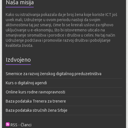
Naša misija
Kako su istraživanja pokazala da je broj žena koje koriste ICT još
uvek mali, Udruženje u ovom periodu nastoji da svojim
aktivnostima taj jaz smanji, čime bi se kreirali uslovi za njihovo
uključivanje u e-ekonomiju, što bi istovremeno uticalo na
smanjivanje siromaštva i porodice i društva u celini. Na taj način
Udruženje podržava i promoviše razvoj društva i poboljšanje
kvaliteta života.
Izdvojeno
Smernice za razvoj ženskog digitalnog preduzetništva
Kurs o digitalnoj agendi
Online kurs rodne ravnopravnosti
Baza podataka Trenera za trenere
Baza podataka stručnih žena Srbije
RSS - Članci