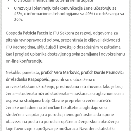
U visokom menadžmentu žena nema uopšte
U razvoju i planiranju telekomunikacija žene učestvuju sa
45%, u informacionim tehnologijama sa 49% i u održavanju sa
36%.
Gospođa
Patricia Faccin
iz ITU Sektora za razvoj, odgovorna za
pitanja ravnopravnosti polova, prezentirala je ciljeve i aktivnosti
ITU Radnog tima, uključujući i izveštaj o dosadašnjim rezultatima,
kao i pregled upitanika dostavljenog svim zemljama i novokreiranu
on-line konferenciju.
Nekoliko panelista,
prof.dr Vera Marković
,
prof.dr Đorđe Paunović
i
dr Vladanka Raspopović
, govorili su o ulozi žena u
univerzitetskom okruženju, prednostima i strahovima. Iako je broj
žena – studenata niži od studenata – muškaraca u uglavnom su im
uspesi na studijama bolji. Glavne prepreke u većem učešću
ženske omladine na tehničkim fakultetima ogledaju se u
sledećem: vaspitanju u porodici, nemogućnostima da ispune
obaveze na poslu i u porodici i opštem inženjerskom okruženju
koje favorizuje zapošljavanje muškaraca. Navedeni statistički