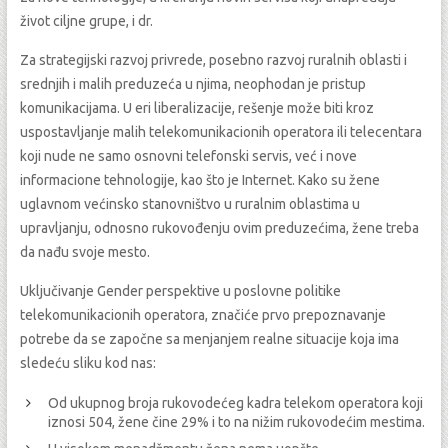
život ciljne grupe, i dr.
Za strategijski razvoj privrede, posebno razvoj ruralnih oblasti i
srednjih i malih preduzeća u njima, neophodan je pristup
komunikacijama. U eri liberalizacije, rešenje može biti kroz
uspostavljanje malih telekomunikacionih operatora ili telecentara
koji nude ne samo osnovni telefonski servis, već i nove
informacione tehnologije, kao što je Internet. Kako su žene
uglavnom većinsko stanovništvo u ruralnim oblastima u
upravljanju, odnosno rukovođenju ovim preduzećima, žene treba
da nađu svoje mesto.
Uključivanje Gender perspektive u poslovne politike
telekomunikacionih operatora, značiće prvo prepoznavanje
potrebe da se započne sa menjanjem realne situacije koja ima
sledeću sliku kod nas:
Od ukupnog broja rukovodećeg kadra telekom operatora koji
iznosi 504, žene čine 29% i to na nižim rukovodećim mestima.