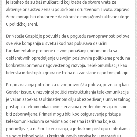
je istakao da su baš muškarci ti koji treba da otvore vrata za
aktivnije prisustvo žena u političkom i društvenom životu. Zapravo,
žene moraju biti ohrabrene da iskoriste mogućnosti aktivne uloge
u političkoj areni.
Dr Nataša Gospić je podvukla da u pogledu ravnopravnosti polova
sve više kompanija u svetu i kod nas pokušava da učini
fundamentalne promene u svom ponašanju, odnosno da sa
deklarativnih opredeljenja u svojim poslovnim politikama pređu na
konkretnu primenu nagoveštenog razvoja. Telekomunikacija kao
liderska industrijska grana ne treba da zaostane ni po tom pitanju.
Prepoznavanja potrebe za ravnopravnošću polova, poznatog kao
Gender Issue, u razvojnoj politici restruktuiranja telekomunikacija
je važan aspekat. U ultimativnom cilju obezbeđivanja univerzalnog
pristupa telekomunikacionim servisima gender dimenzija ne sme
biti zaboravljena. Primeri mogu biti: kod osiguravanja pristupa
telekomunikacionim servisima po cenama i tarifama koje su
podnošljive, u načinu licenciranja, u jednakom pristupu u obukama
za nove tehnologije, u kreiranju novih servisa koji unapređuju