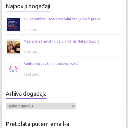
o
o
w
w
)
w
w
)
)
Najnoviji događaji
)
)
10. decembar – Međunarodni dan ljudskih prava
10.12.2020.
Nagrada za životno delo prof. dr Nataši Gospić
16.04.2020.
Konferencija „Žene u inženjerstvu“
01.03.2020.
Arhiva događaja
Pretplata putem email-a