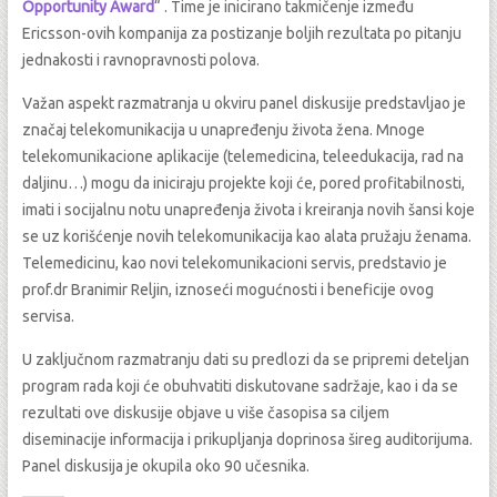
Opportunity Award
“ . Time je inicirano takmičenje između
Ericsson-ovih kompanija za postizanje boljih rezultata po pitanju
jednakosti i ravnopravnosti polova.
Važan aspekt razmatranja u okviru panel diskusije predstavljao je
značaj telekomunikacija u unapređenju života žena. Mnoge
telekomunikacione aplikacije (telemedicina, teleedukacija, rad na
daljinu…) mogu da iniciraju projekte koji će, pored profitabilnosti,
imati i socijalnu notu unapređenja života i kreiranja novih šansi koje
se uz korišćenje novih telekomunikacija kao alata pružaju ženama.
Telemedicinu, kao novi telekomunikacioni servis, predstavio je
prof.dr Branimir Reljin, iznoseći mogućnosti i beneficije ovog
servisa.
U zaključnom razmatranju dati su predlozi da se pripremi deteljan
program rada koji će obuhvatiti diskutovane sadržaje, kao i da se
rezultati ove diskusije objave u više časopisa sa ciljem
diseminacije informacija i prikupljanja doprinosa šireg auditorijuma.
Panel diskusija je okupila oko 90 učesnika.