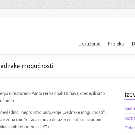
Udruženje
Projekti
D
 Jednake mogućnosti
enju u restoranu Panta rei na obali Dunava, obeležili smo
Izd
ućnosti.
Smern
, nevladino i neprofitno udruženje „Jednake mogućnosti“.
Kurs 
šće žena i muškaraca u novo dolazećem Informacionom
ikacionih tehnologija (IKT).
Onlin