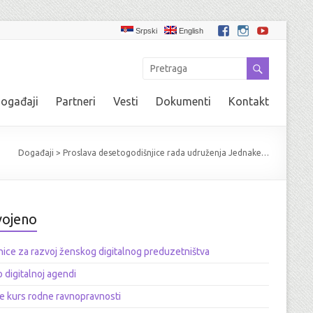
Srpski
English
ogađaji
Partneri
Vesti
Dokumenti
Kontakt
Događaji
>
Proslava desetogodišnjice rada udruženja Jednake…
vojeno
ice za razvoj ženskog digitalnog preduzetništva
o digitalnoj agendi
e kurs rodne ravnopravnosti