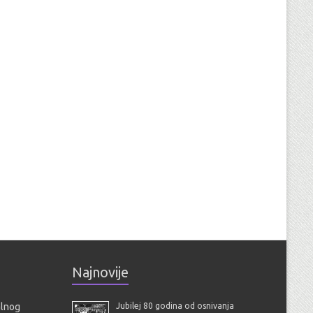
Najnovije
alnog
Jubilej 80 godina od osnivanja