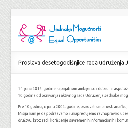
Proslava desetogodišnjice rada udruženja
14. juna 2012. godine, u prijatnom ambijentu i dobrom raspolož
10 godina od osnivanja i aktivnog rada Udruženja Jednake mog
Pre 10 godina, u junu 2002. godine, osnovali smo nestranačko
Misija nam je da podržavamo i unapređujemo ravnopravno uče
društvu, kroz rad i korišćenje savremenih informacionih i komun