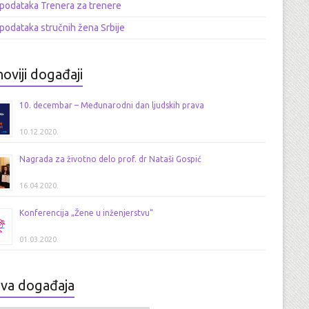
podataka Trenera za trenere
podataka stručnih žena Srbije
oviji događaji
10. decembar – Međunarodni dan ljudskih prava
10.12.2020.
Nagrada za životno delo prof. dr Nataši Gospić
16.04.2020.
Konferencija „Žene u inženjerstvu“
01.03.2020.
iva događaja