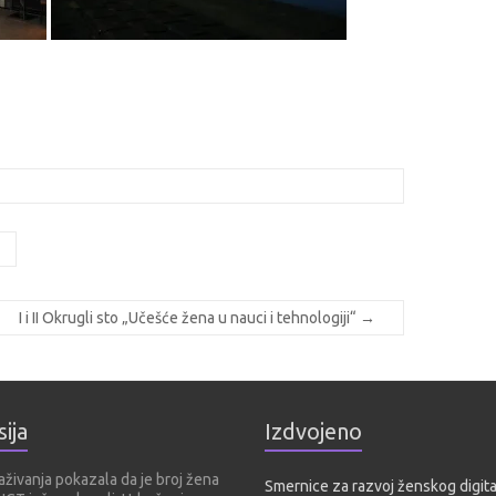
I i II Okrugli sto „Učešće žena u nauci i tehnologiji“
→
ija
Izdvojeno
aživanja pokazala da je broj žena
Smernice za razvoj ženskog digit