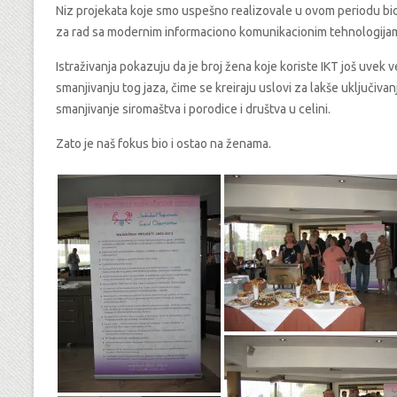
Niz projekata koje smo uspešno realizovale u ovom periodu bio
za rad sa modernim informaciono komunikacionim tehnologijam
Istraživanja pokazuju da je broj žena koje koriste IKT još uve
smanjivanju tog jaza, čime se kreiraju uslovi za lakše uključiv
smanjivanje siromaštva i porodice i društva u celini.
Zato je naš fokus bio i ostao na ženama.