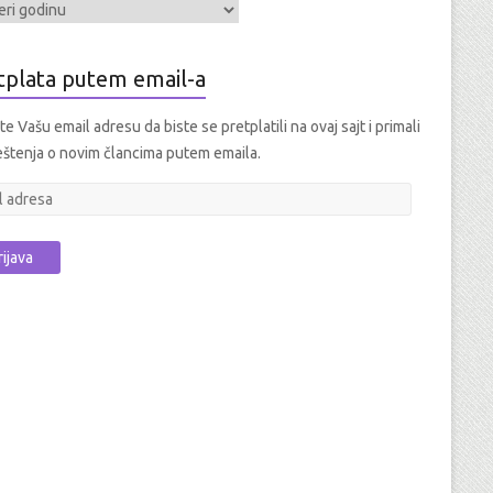
tplata putem email-a
e Vašu email adresu da biste se pretplatili na ovaj sajt i primali
štenja o novim člancima putem emaila.