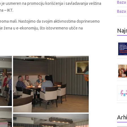
Baza 
 je usmeren na promociju korišćenja i savladavanja veština
a – IKT.
Baza 
k veoma mali. Nastojimo da svojim aktivnostima doprinesemo
anje žena u e-ekonomiju, što istovremeno utiče na
Najn
Arh