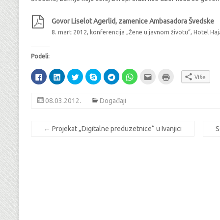
Govor Liselot Agerlid, zamenice Ambasadora Švedske
8. mart 2012, konferencija „Žene u javnom životu“, Hotel Ha
Podeli:
P
P
P
P
P
P
P
Š
Više
o
o
o
o
o
o
o
t
d
d
d
d
d
d
š
a
e
e
e
e
e
e
a
m
l
l
l
l
l
l
l
p
08.03.2012.
Događaji
i
i
i
i
i
i
j
a
n
n
n
n
n
n
i
n
a
a
a
a
a
a
e
j
F
L
T
S
T
W
m
e
a
i
w
k
e
h
a
(
←
Projekat „Digitalne preduzetnice“ u Ivanjici
S
c
n
i
y
l
a
i
O
e
k
t
p
e
t
l
p
b
e
t
e
g
s
-
e
o
d
e
-
r
A
o
n
o
I
r
u
a
p
m
s
k
n
-
(
m
p
(
i
-
-
u
O
u
(
O
n
u
u
(
p
(
O
p
n
(
(
O
e
O
p
e
e
O
O
p
n
p
e
n
w
p
p
e
s
e
n
s
w
e
e
n
i
n
s
i
i
n
n
s
n
s
i
n
n
s
s
i
n
i
n
n
d
i
i
n
e
n
n
e
o