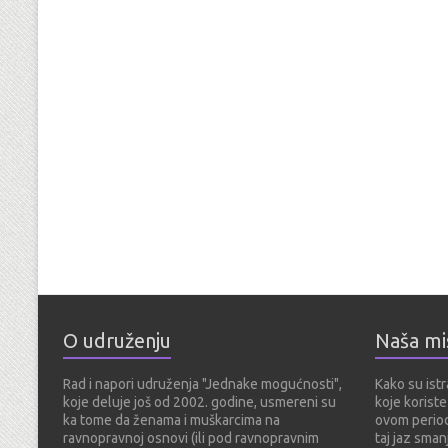
n
n
n
w
n
e
w
w
n
n
e
w
e
w
w
)
e
e
w
i
w
w
i
w
w
w
n
w
i
n
w
w
i
d
i
n
d
i
i
n
o
n
d
o
n
n
d
w
d
o
w
d
d
o
)
o
w
)
o
o
w
w
)
w
w
)
)
)
)
O udruženju
Naša mis
Rad i napori udruženja "Jednake mogućnosti",
Kako su istr
koje deluje još od 2002. godine, usmereni su
koje koriste
ka tome da ženama i muškarcima na
ovom period
ravnopravnoj osnovi (ili pod ravnopravnim
taj jaz smanj