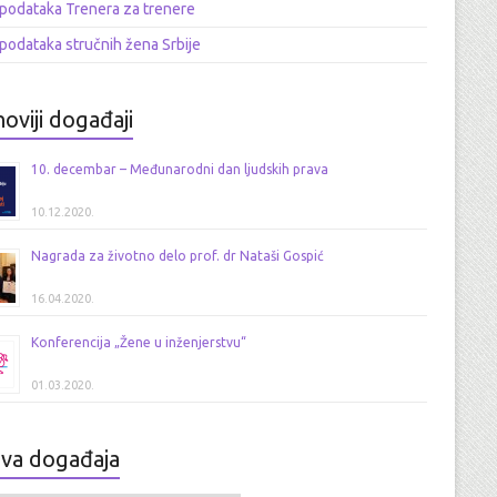
podataka Trenera za trenere
podataka stručnih žena Srbije
oviji događaji
10. decembar – Međunarodni dan ljudskih prava
10.12.2020.
Nagrada za životno delo prof. dr Nataši Gospić
16.04.2020.
Konferencija „Žene u inženjerstvu“
01.03.2020.
iva događaja