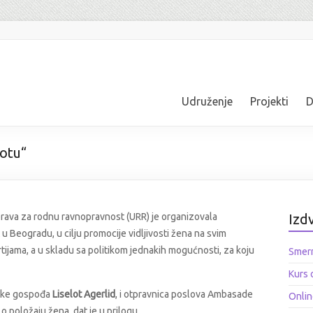
Udruženje
Projekti
D
votu“
ava za rodnu ravnopravnost (URR) je organizovala
Izd
 u Beogradu, u cilju promocije vidljivosti žena na svim
rtijama, a u skladu sa politikom jednakih mogućnosti, za koju
Smern
Kurs 
dske gospođa
Liselot Agerlid
, i otpravnica poslova Ambasade
Onlin
o položaju žena, dat je u prilogu.