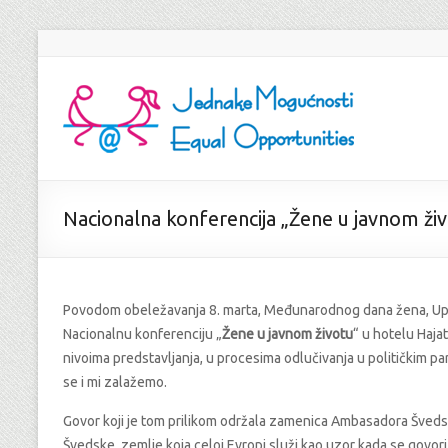
Nacionalna konferencija „Žene u javnom ži
Povodom obeležavanja 8. marta, Međunarodnog dana žena, Upr
Nacionalnu konferenciju „
Žene u javnom životu
“ u hotelu Hajat
nivoima predstavljanja, u procesima odlučivanja u političkim pa
se i mi zalažemo.
Govor koji je tom prilikom održala zamenica Ambasadora Šve
Švedske, zemlje koja celoj Evropi služi kao uzor kada se govori 