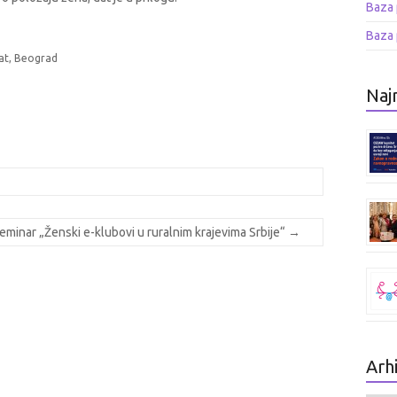
Baza 
Baza 
jat, Beograd
Najn
eminar „Ženski e-klubovi u ruralnim krajevima Srbije“
→
Arh