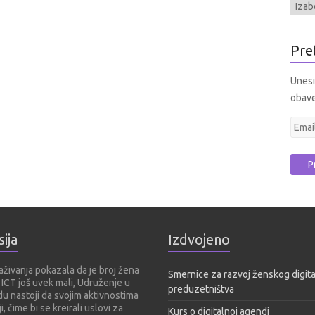
Pre
Unesit
obave
E
m
a
i
l
a
d
ija
Izdvojeno
r
e
aživanja pokazala da je broj žena
Smernice za razvoj ženskog digit
s
 ICT još uvek mali, Udruženje u
preduzetništva
a
u nastoji da svojim aktivnostima
i, čime bi se kreirali uslovi za
Kurs o digitalnoj agendi