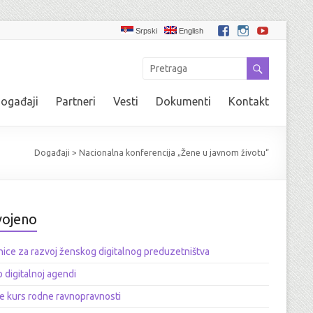
Srpski
English
ogađaji
Partneri
Vesti
Dokumenti
Kontakt
Događaji
>
Nacionalna konferencija „Žene u javnom životu“
vojeno
ice za razvoj ženskog digitalnog preduzetništva
o digitalnoj agendi
e kurs rodne ravnopravnosti