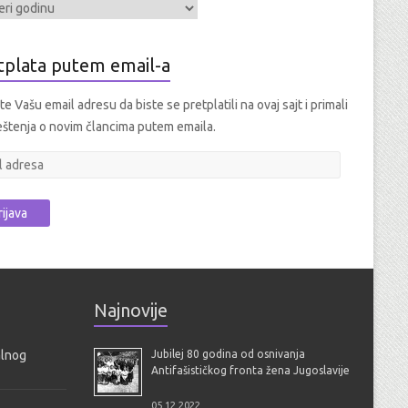
tplata putem email-a
e Vašu email adresu da biste se pretplatili na ovaj sajt i primali
štenja o novim člancima putem emaila.
Najnovije
alnog
Jubilej 80 godina od osnivanja
Antifašističkog fronta žena Jugoslavije
05.12.2022.