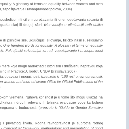
 equality: A glossary of terms on equality between women and men
d, zapošljavanje i ravnopravnost polova, 2004)
posledicom ili ciljem ugrožavanja ili onemogućavanja sticanja ili
ađanskoj ili drugoj sferi. (
Konvencija o eliminaciji svih oblika
i psihičke sile, uključujući silovanje, fizičko nasilje, seksualno
ao One hundred words for equality: A glossary of terms on equality
 Pokrajinski sekretarijat za rad, zapošljavanje i ravnopravnost
e mere koje mogu nadoknaditi istorijsku i društvenu nepravdu koja
ing in Practice: A Toolkit, UNDP Bratislava 2007)
ija, obaveza i mogućnosti. (
preuzeto iz "100 reči o ravnopravnosti:
n women and men od strane Office for Official Publications of the
)
tokom vremena. Njihova korisnost je u tome što mogu ukazati na
katora i drugih relevantnih tehnika evaluacije vode ka boljem
 programa u budućnosti. (
preuzeto iz "Guide to Gender-Sensitive
 i privatnog života. Rodna ravnopravnost je suprotna rodnoj
 - Conceptual framework, methodology and presentation of good