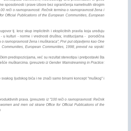
lične sposobnosti i prave izbore bez ograničenja nametnutih strogim
100 reči o ravnopravnosti: Rečnik termina o ravnopravnosti žena i
for Official Publications of the European Communities, European
vor tj. kroz skup implicitnih i eksplicitnih pravila koja uređuju
u kulturi - norme i vrednosti društva; institucijama - porodična
a o ravnopravnosti žena i muškaraca", Prvi put objavljeno kao One
ean Communities, European Communities, 1998; prevod na srpski:
kim predispozicijama, već su rezultat stereotipa i pretpostavki šta
češće muškarcima. (
preuzeto iz Gender Mainstreaming in Practice:
 svakog ljudskog bića i ne znači samo binarni koncept "muškog" i
roduktivnih prava. (
preuzeto iz "100 reči o ravnopravnosti: Rečnik
women and men od strane Office for Official Publications of the
)