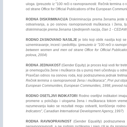
uloga. (preuzeto iz "100 reči o ravnopravnosti: Rečnik termina 
od strane Office for Official Publications of the European Commun
RODNA DISKRIMINACIJA
Diskriminacija prema ženama jeste sva
ostvarivanja, a po osnovu ravnopravnosti muškaraca i žena, ljud
diskriminacije prema ženama Ujedinjenih nacija, član 1 - CEDAW
RODNO ZASNOVANO NASILJE
je bilo koji oblik nasilja koji 
uznemiravanje, incest i pedofiliju. (
preuzeto iz "100 reči o ravnop
between women and men od strane Office for Official Publicatio
polova, 2004
)
RODNA JEDNAKOST
(Gender Equity) je proces koji vodi fer t
je onemogućila žene i muškarce da u punoj meri učestvuju u određ
Pravičan odnos na osnovu roda, koji podrazumeva jednak tretman ili
Rečnik termina o ravnopravnosti žena i muškaraca", Prvi put obja
European Communities, European Communities, 1998; prevod na srp
RODNO OSETLJIVI INDIKATORI
Rodno osetljivi indikatori ima
promene u položaju i ulogama žena i muškaraca tokom vremena,
razumevanju kako se rezultati mogu ostvariti, korišćenje rodno 
Indicators", Canadian International Development Agency, 1997
)
RODNA RAVNOPRAVNOST
(Gender Equality) podrazumeva r
neravnopravnosti, a ne rodnim razlikama i njen cilj je da promo