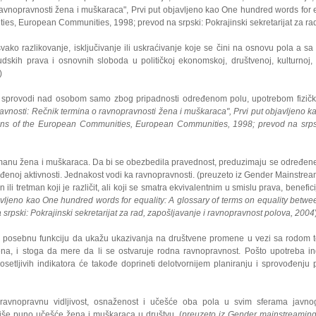
o ravnopravnosti žena i muškaraca", Prvi put objavljeno kao One hundred words for
ities, European Communities, 1998; prevod na srpski: Pokrajinski sekretarijat za ra
ko razlikovanje, isključivanje ili uskraćivanje koje se čini na osnovu pola a sa 
skih prava i osnovnih sloboda u političkoj ekonomskoj, društvenoj, kulturnoj, gr
)
se sprovodi nad osobom samo zbog pripadnosti određenom polu, upotrebom fizičke il
ravnosti: Rečnik termina o ravnopravnosti žena i muškaraca", Prvi put objavljeno k
ns of the European Communities, European Communities, 1998; prevod na srpski:
retmanu žena i muškaraca. Da bi se obezbedila pravednost, preduzimaju se određen
enoj aktivnosti. Jednakost vodi ka ravnopravnosti. (preuzeto iz Gender Mainstream
 tretman koji je različit, ali koji se smatra ekvivalentnim u smislu prava, benefic
vljeno kao One hundred words for equality: A glossary of terms on equality betwee
ski: Pokrajinski sekretarijat za rad, zapošljavanje i ravnopravnost polova, 2004
ju posebnu funkciju da ukažu ukazivanja na društvene promene u vezi sa rodom 
 i stoga da mere da li se ostvaruje rodna ravnopravnost. Pošto upotreba indi
osetljivih indikatora će takođe doprineti delotvornijem planiranju i sprovođenju
avnopravnu vidljivost, osnaženost i učešće oba pola u svim sferama javnog
više puno učešće žena i muškaraca u društvu. (
preuzeto iz Gender mainstreaming