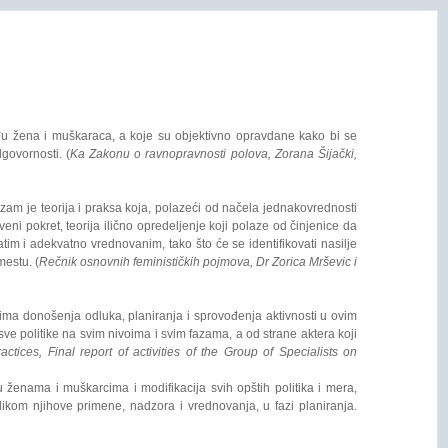
među žena i muškaraca, a koje su objektivno opravdane kako bi se
govornosti. (
Ka Zakonu o ravnopravnosti polova, Zorana Šijački,
am je teorija i praksa koja, polazeći od načela jednakovrednosti
i pokret, teorija ilično opredeljenje koji polaze od činjenice da
im i adekvatno vrednovanim, tako što će se identifikovati nasilje
mestu. (
Rečnik osnovnih feminističkih pojmova, Dr Zorica Mrševic i
ivoima donošenja odluka, planiranja i sprovođenja aktivnosti u ovim
sve politike na svim nivoima i svim fazama, a od strane aktera koji
ces, Final report of activities of the Group of Specialists on
 ženama i muškarcima i modifikacija svih opštih politika i mera,
ikom njihove primene, nadzora i vrednovanja, u fazi planiranja.