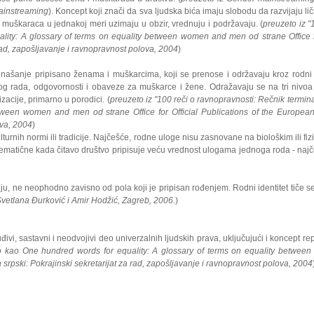
 Mainstreaming
). Koncept koji znači da sva ljudska bića imaju slobodu da razvijaju 
i muškaraca u jednakoj meri uzimaju u obzir, vrednuju i podržavaju. (
preuzeto iz "
lity: A glossary of terms on equality between women and men od strane Office 
rad, zapošljavanje i ravnopravnost polova, 2004
)
ašanje pripisano ženama i muškarcima, koji se prenose i održavaju kroz rodni ugo
og rada, odgovornosti i obaveze za muškarce i žene. Odražavaju se na tri nivoa - 
izacije, primarno u porodici. (
preuzeto iz "100 reči o ravnopravnosti: Rečnik termin
etween women and men od strane Office for Official Publications of the Europ
ova, 2004
)
nih normi ili tradicije. Najčešće, rodne uloge nisu zasnovane na biološkim ili fizič
ematične kada čitavo društvo pripisuje veću vrednost ulogama jednoga roda - naj
ne neophodno zavisno od pola koji je pripisan rođenjem. Rodni identitet tiče se
vetlana Đurković i Amir Hodžić, Zagreb, 2006.
)
ivi, sastavni i neodvojivi deo univerzalnih ljudskih prava, uključujući i koncept rep
o kao One hundred words for equality: A glossary of terms on equality between 
ski: Pokrajinski sekretarijat za rad, zapošljavanje i ravnopravnost polova, 2004