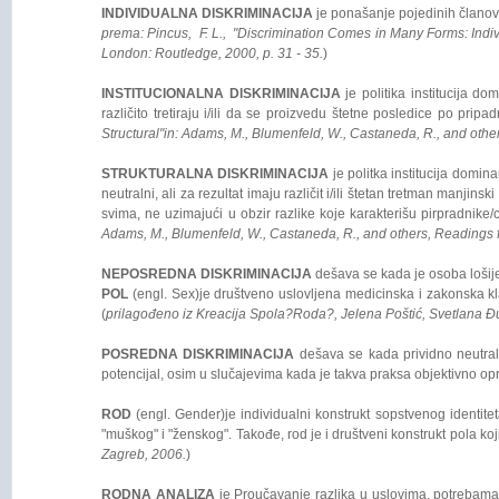
INDIVIDUALNA DISKRIMINACIJA
je ponašanje pojedinih članova
prema: Pincus, F. L., "Discrimination Comes in Many Forms: Indivi
London: Routledge, 2000, p. 31 - 35.
)
INSTITUCIONALNA DISKRIMINACIJA
je politika institucija d
različito tretiraju i/ili da se proizvedu štetne posledice po pripa
Structural"in: Adams, M., Blumenfeld, W., Castaneda, R., and othe
STRUKTURALNA DISKRIMINACIJA
je politka institucija domina
neutralni, ali za rezultat imaju različit i/ili štetan tretman manjins
svima, ne uzimajući u obzir razlike koje karakterišu pirpradnike
Adams, M., Blumenfeld, W., Castaneda, R., and others, Readings f
NEPOSREDNA DISKRIMINACIJA
dešava se kada je osoba lošije 
POL
(engl. Sex)je društveno uslovljena medicinska i zakonska kla
(
prilagođeno iz Kreacija Spola?Roda?, Jelena Poštić, Svetlana Đu
POSREDNA DISKRIMINACIJA
dešava se kada prividno neutraln
potencijal, osim u slučajevima kada je takva praksa objektivno op
ROD
(engl. Gender)je individualni konstrukt sopstvenog identitet
"muškog" i "ženskog". Takođe, rod je i društveni konstrukt pola koj
Zagreb, 2006.
)
RODNA ANALIZA
je Proučavanje razlika u uslovima, potrebama, 