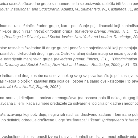
/ica rasne/etičke/rodne grupe sa namerom da se proizvede različita i/ili štetna po
dual, Institutional, and Structural"in: Adams, M., Blumenfeld, W., Castaneda, R., a
ominantne rasne/etničke/rodne grupe, kao i ponašanje pojedinaca/ki koji kontroliš
dnike/ce drugih rasnih/etničkih/rodnih grupa. (
navedeno prema: Pincus, F. L., "Dis
rs, Readings for Diversity and Social Justice, New York and London: Routledge, 200
ntne rasne/etničke/rodne ili druge grupe i ponašanje pojedinaca/ki koji primenjuju po
ki rasnih/etničkih/rodnih drugih grupa. O strukturalnoj diskriminaciji se može govoriti 
/ce odredjenih manjinskih grupa (
navedeno prema: Pincus, F. L., "Discrimination C
or Diversity and Social Justice, New York and London: Routledge, 2000, p. 31 - 35.
tretirana od druge osobe na osnovu nekog svog svojstva kao što je pol, rasa, versk
sifikacija bioloških karakteristika koja deli osobe na samo dve kategorije i to pr
rković i Amir Hodžić, Zagreb, 2006.
)
a norma, kriterijum ili praksa onemogućava (na osnovu pola ili nekog drugog ličn
ravdana ciljem i kada su mere preduzete za ostvarenje tog cilja prikladne i neopho
a/izražavanja koji potvrđuje, negira i/ili nadilazi društveno zadane i formirane 
i po definiciji određuje društvene uloge "muškaraca" i "žena". (
prilagođeno iz Kreac
zastupljenosti, dostupnosti izvora i razvoja, kontroli sredstava, moći odlučivanja