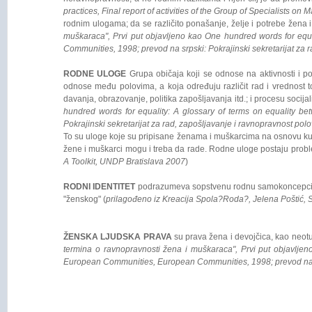
practices, Final report of activities of the Group of Specialists on
rodnim ulogama; da se različito ponašanje, želje i potrebe žena 
muškaraca", Prvi put objavljeno kao One hundred words for equa
Communities, 1998; prevod na srpski: Pokrajinski sekretarijat za 
RODNE ULOGE
Grupa običaja koji se odnose na aktivnosti i pon
odnose među polovima, a koja određuju različit rad i vrednost t
davanja, obrazovanje, politika zapošljavanja itd.; i procesu socijal
hundred words for equality: A glossary of terms on equality b
Pokrajinski sekretarijat za rad, zapošljavanje i ravnopravnost pol
To su uloge koje su pripisane ženama i muškarcima na osnovu kultur
žene i muškarci mogu i treba da rade. Rodne uloge postaju probl
A Toolkit, UNDP Bratislava 2007
)
RODNI IDENTITET
podrazumeva sopstvenu rodnu samokoncepciju, 
"ženskog" (
prilagođeno iz Kreacija Spola?Roda?, Jelena Poštić, S
ŽENSKA LJUDSKA PRAVA
su prava žena i devojčica, kao neotuđ
termina o ravnopravnosti žena i muškaraca", Prvi put objavljen
European Communities, European Communities, 1998; prevod na srp