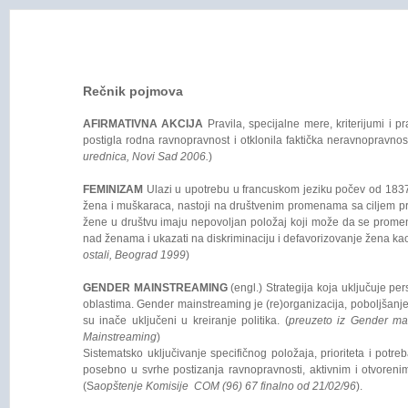
Rečnik pojmova
AFIRMATIVNA AKCIJA
Pravila, specijalne mere, kriterijumi i
postigla rodna ravnopravnost i otklonila faktička neravnopravnost
urednica, Novi Sad 2006.
)
FEMINIZAM
Ulazi u upotrebu u francuskom jeziku počev od 1837. 
žena i muškaraca, nastoji na društvenim promenama sa ciljem pres
žene u društvu imaju nepovoljan položaj koji može da se promeni 
nad ženama i ukazati na diskriminaciju i defavorizovanje žena ka
ostali, Beograd 1999
)
GENDER MAINSTREAMING
(engl.) Strategija koja uključuje pe
oblastima. Gender mainstreaming je (re)organizacija, poboljšanje, 
su inače uključeni u kreiranje politika. (
preuzeto iz Gender mai
Mainstreaming
)
Sistematsko uključivanje specifičnog položaja, prioriteta i pot
posebno u svrhe postizanja ravnopravnosti, aktivnim i otvoreni
(S
aopštenje Komisije COM (96) 67 finalno od 21/02/96
).