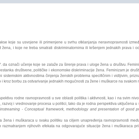
 prakse koje su usvojene ili primenjene u svrhu otklanjanja neravnopravnosti iz
 žena, i koje ne treba smatrati diskriminatornima ili kršenjem jednakih prava i od
da označi učenje koje se zalaže za širenje prava i uloge žena u društvu. Feminiz
tanka društvene, političke i ekonomske diskriminacije žena. Feminizam je društven
sistemskim aktivnostima činjenja ženskih problema specifičnim i vidljivim, priznat
o i kroz borbu za ostvarivanje jednakih mogućnosti za žene i muškarce na svakom 
rspektivu rodne ravnopravnosti u sve oblasti politika i aktivnosti, kao i na svim n
razvoj i vrednovanje procesa u politici, tako da je rodna perspektiva uključena u 
nstreaming - Conceptual framework, methodology and presentation of good practi
reba žena i muškaraca u svaku politiku sa ciljem unapređenja ravnopravnosti među
m razmatranjem njihovih efekata na odgovarajuće situacije žena i muškaraca pril