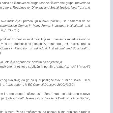
sledica na članove/ice druge rasne/etičke/rodne grupe. (
navedeno
nd others, Readings for Diversity and Social Justice, New York and
u ove institucije i primenjuju njihovu politiku, sa namerom da se
crimination Comes in Many Forms: Individual, Institutional, and
0, p. 31 - 35.
)
litiku i kontrolišu institucije, koji su u nameri rasno/etnički/rodno
svaki put kada institucije imaju tzv. neutralnu tj. istu politiku prema
omes in Many Forms: Individual, Institutional, and Structural"in:
)
a i etnička pripadnost, seksualna orijentacija.
venstveno na osnovu spoljašnjih polnih organa ("ženski" i "muški")
og svojstva) da grupa ljudi postigne svoj puni društveni i lični
dne. (
prilagođeno iz EC Council Directive 2000/43/EC
)
polne i rodne uloge "muškaraca" i "žena" kao i celu binarnu osnovu
ija Spola?Roda?, Jelena Poštić, Svetlana Đurković i Amir Hodžić,
, itd. između žena i muškaraca, na osnovu njima pripisanih rodnih