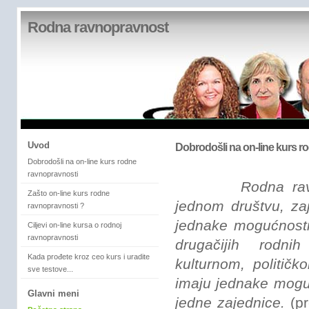
Rodna ravnopravnost
Uvod
Dobrodošli na on-line kurs r
Dobrodošli na on-line kurs rodne
ravnopravnosti
Rodna ravnopra
Zašto on-line kurs rodne
jednom društvu, zaje
ravnopravnosti ?
jednake mogućnost
Ciljevi on-line kursa o rodnoj
ravnopravnosti
drugačijih rodni
Kada prođete kroz ceo kurs i uradite
kulturnom, politič
sve testove...
imaju jednake moguć
Glavni meni
jedne zajednice.
(pr