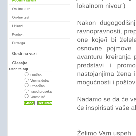
Početna strana
lokalnom nivou”)
On-line kurs
On-line test
Nakon dugogodišnj
Linkovi
ravnopravnosti, pre
Kontakt
one koje/i bi žel
Pretraga
osnovne pojmove i
Gosti na vezi
avanturu kreiranja 
Glasajte
predstavi i promo
Ocenite sajt
nastojanjima žena i
. Odličan
. Veoma dobar
mogućnosti i poštova
. Prosečan
. Ispod proseka
. Veoma loš
Nadamo se da će vam 
će inspirisati vaše a
Želimo Vam uspeh!